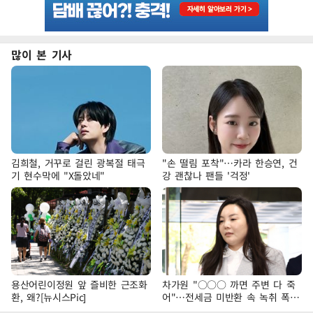
많이 본 기사
김희철, 거꾸로 걸린 광복절 태극
"손 떨림 포착"…카라 한승연, 건
기 현수막에 "X돌았네"
강 괜찮나 팬들 '걱정'
용산어린이정원 앞 즐비한 근조화
차가원 "○○○ 까면 주변 다 죽
환, 왜?[뉴시스Pic]
어"…전세금 미반환 속 녹취 폭로
파장