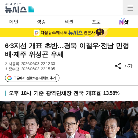
메인
랭킹
섹션
포토
6·3지선 개표 초반…경북 이철우·전남 민형
배·제주 위성곤 우세
기사등록
2026/06/03 22:12:33
가
가
최종수정
2026/06/03 22:15:05
구글에서 선호하는 매체로 추가
오후 10시 기준 광역단체장 전국 개표율 13.58%