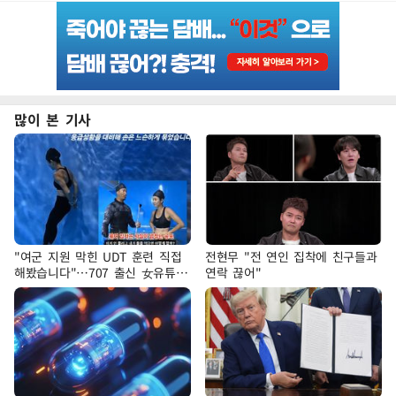
많이 본 기사
"여군 지원 막힌 UDT 훈련 직접
전현무 "전 연인 집착에 친구들과
해봤습니다"…707 출신 女유튜버
연락 끊어"
'완벽 소화'