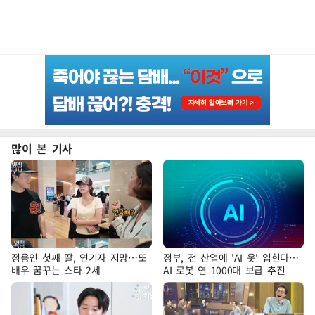
많이 본 기사
정웅인 첫째 딸, 연기자 지망…또
정부, 전 산업에 'AI 옷' 입힌다…
배우 꿈꾸는 스타 2세
AI 로봇 연 1000대 보급 추진