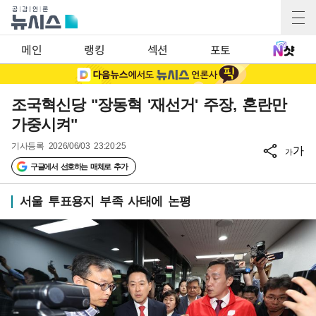
메인
랭킹
섹션
포토
조국혁신당 "장동혁 '재선거' 주장, 혼란만
가중시켜"
기사등록
2026/06/03 23:20:25
가
가
구글에서 선호하는 매체로 추가
서울 투표용지 부족 사태에 논평