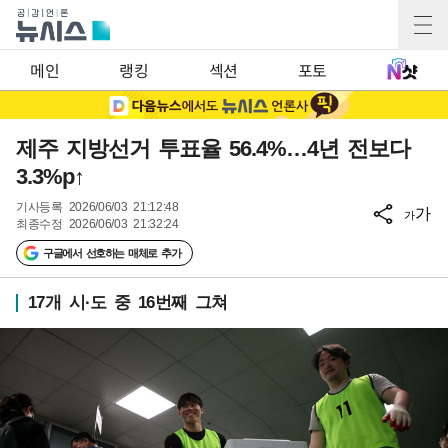
메인
랭킹
섹션
포토
제주 지방선거 투표율 56.4%…4년 전보다
3.3%p↑
기사등록
2026/06/03 21:12:48
가
가
최종수정
2026/06/03 21:32:24
구글에서 선호하는 매체로 추가
17개 시·도 중 16번째 그쳐