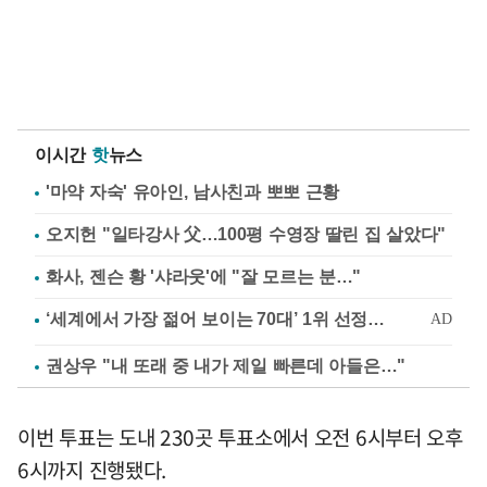
이시간
핫
뉴스
'마약 자숙' 유아인, 남사친과 뽀뽀 근황
오지헌 "일타강사 父…100평 수영장 딸린 집 살았다"
화사, 젠슨 황 '샤라웃'에 "잘 모르는 분…"
권상우 "내 또래 중 내가 제일 빠른데 아들은…"
이번 투표는 도내 230곳 투표소에서 오전 6시부터 오후
6시까지 진행됐다.