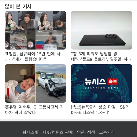
많이 본 기사
표창원, 남규리에 15년 만에 사
"창 3개 띄워도 답답함 없
과…"제가 틀렸습니다"
네"…'폴드8 울트라', 일주일 써보
니
英유명 여배우, 큰 교통사고서 기
[속보]뉴욕증시 상승 마감…S&P
아차 덕에 살았다
0.6% 나스닥 1.3%↑
회사소개
제휴/컨텐츠 판매
약관·정책
고충처리