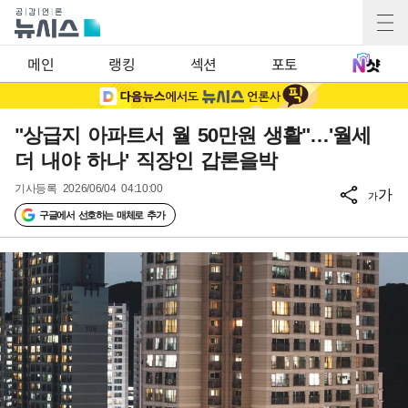
메인
랭킹
섹션
포토
"상급지 아파트서 월 50만원 생활"…'월세
더 내야 하나' 직장인 갑론을박
기사등록
2026/06/04 04:10:00
가
가
구글에서 선호하는 매체로 추가