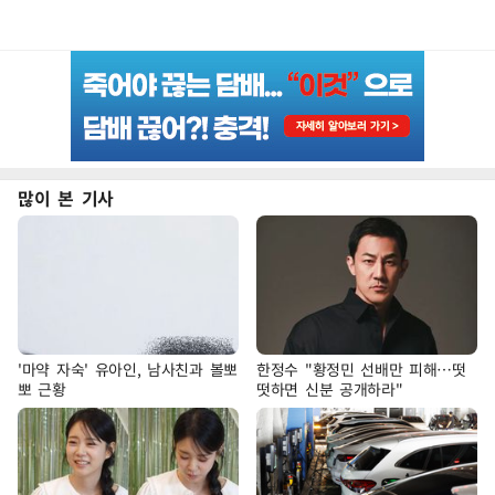
많이 본 기사
'마약 자숙' 유아인, 남사친과 볼뽀
한정수 "황정민 선배만 피해…떳
뽀 근황
떳하면 신분 공개하라"