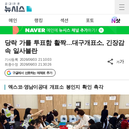
메인
랭킹
섹션
포토
당락 가를 투표함 활짝…대구개표소, 긴장감
속 일사불란
기사등록
2026/06/03 21:10:03
가
가
최종수정
2026/06/03 21:30:26
구글에서 선호하는 매체로 추가
엑스코·영남이공대 개표소 봉인지 확인 촉각