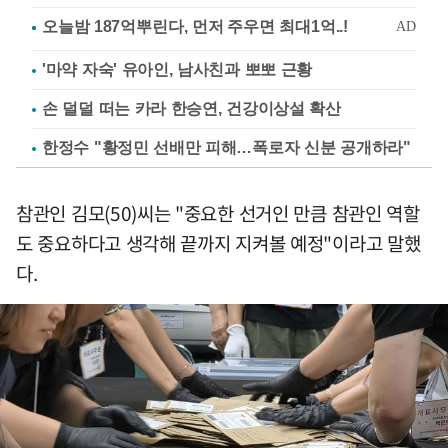
'마약 자숙' 유아인, 남사친과 뽀뽀 근황
손 덜덜 떠는 카라 한승연, 건강이상설 확산
한정수 "황정민 선배만 피해…폭로자 신분 공개하라"
참관인 김모(50)씨는 "중요한 선거인 만큼 참관인 역할
도 중요하다고 생각해 끝까지 지켜볼 예정"이라고 말했
다.