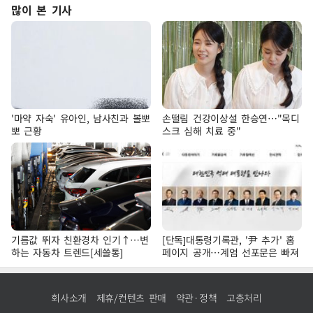
많이 본 기사
'마약 자숙' 유아인, 남사친과 볼뽀
손떨림 건강이상설 한승연…"목디
뽀 근황
스크 심해 치료 중"
기름값 뛰자 친환경차 인기↑…변
[단독]대통령기록관, '尹 추가' 홈
하는 자동차 트렌드[세쓸통]
페이지 공개…계엄 선포문은 빠져
회사소개
제휴/컨텐츠 판매
약관·정책
고충처리