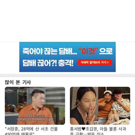
많이 본 기사
"서장훈, 28억에 산 서초 건물
홍서범♥조갑경, 아들 불륜 사과
450억에 매물로"
후 근황…밝은 미소