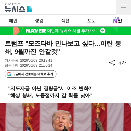
메인
랭킹
섹션
포토
트럼프 "모즈타바 만나보고 싶다…이란 봉
쇄, 9월까진 안갈것"
기사등록
2026/06/03 20:13:41
가
가
최종수정
2026/06/03 21:00:24
구글에서 선호하는 매체로 추가
"지도자급 아닌 경량급"서 어조 변화?
"해상 봉쇄, 노동절까지 갈 확률 낮아"