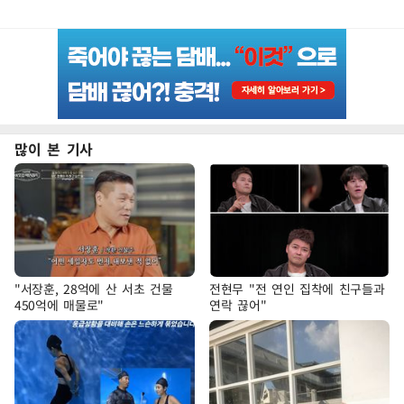
많이 본 기사
"서장훈, 28억에 산 서초 건물
전현무 "전 연인 집착에 친구들과
450억에 매물로"
연락 끊어"