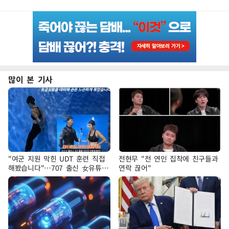
많이 본 기사
"여군 지원 막힌 UDT 훈련 직접
전현무 "전 연인 집착에 친구들과
해봤습니다"…707 출신 女유튜버
연락 끊어"
'완벽 소화'