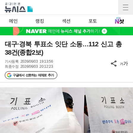
메인
랭킹
섹션
포토
대구·경북 투표소 잇단 소동…112 신고 총
38건(종합2보)
기사등록
2026/06/03 19:13:56
가
가
최종수정
2026/06/03 20:12:23
구글에서 선호하는 매체로 추가