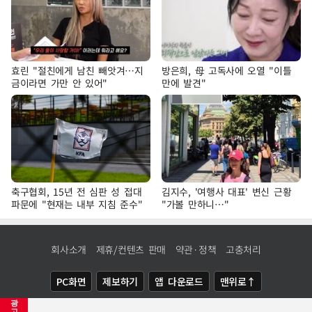
효린 "절친에게 남친 빼앗겨…지
방은희, 母 고독사에 오열 "이틀
금이라면 가만 안 있어"
만에 발견"
축구협회, 15년 전 심판 성 접대
김지수, '여행사 대표' 변신 근황
파문에 "현재는 내부 지침 준수"
"가볼 만하니…"
회사소개
제휴/컨텐츠 판매
약관·정책
고충처리
PC화면
제보하기
앱 다운로드
맨위로↑
광
COPYRIGHTⓒ
NEWSIS
ALL RIGHTS RESERVED.
고