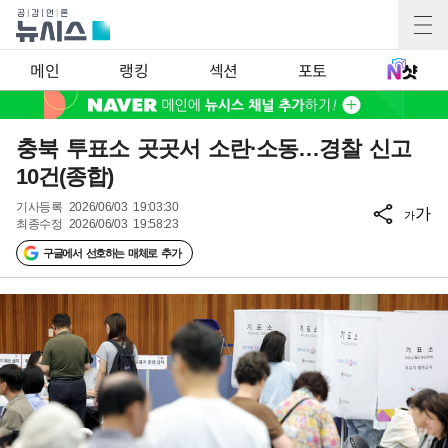
메인
랭킹
섹션
포토
충북 투표소 곳곳서 소란·소동…경찰 신고
10건(종합)
기사등록
2026/06/03 19:03:30
가
가
최종수정
2026/06/03 19:58:23
구글에서 선호하는 매체로 추가