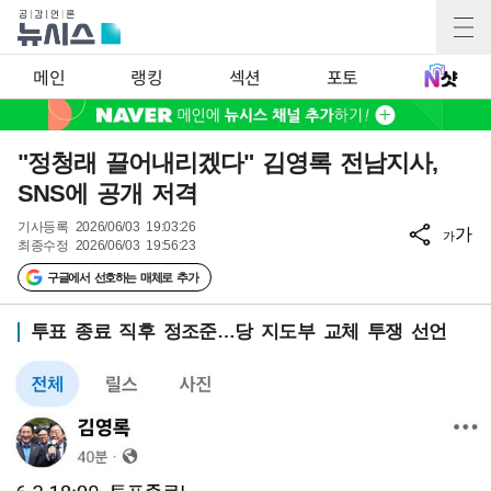
메인
랭킹
섹션
포토
"정청래 끌어내리겠다" 김영록 전남지사,
SNS에 공개 저격
기사등록
2026/06/03 19:03:26
가
가
최종수정
2026/06/03 19:56:23
구글에서 선호하는 매체로 추가
투표 종료 직후 정조준…당 지도부 교체 투쟁 선언