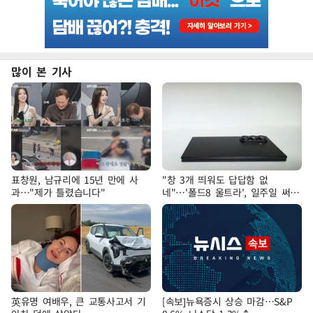
많이 본 기사
표창원, 남규리에 15년 만에 사
"창 3개 띄워도 답답함 없
과…"제가 틀렸습니다"
네"…'폴드8 울트라', 일주일 써보
니
英유명 여배우, 큰 교통사고서 기
[속보]뉴욕증시 상승 마감…S&P