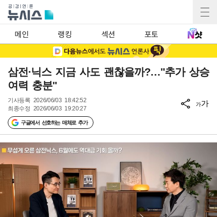
메인
랭킹
섹션
포토
삼전·닉스 지금 사도 괜찮을까?…"추가 상승
여력 충분"
기사등록
2026/06/03 18:42:52
가
가
최종수정
2026/06/03 19:20:27
구글에서 선호하는 매체로 추가