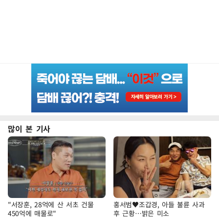
많이 본 기사
"서장훈, 28억에 산 서초 건물
홍서범♥조갑경, 아들 불륜 사과
450억에 매물로"
후 근황…밝은 미소