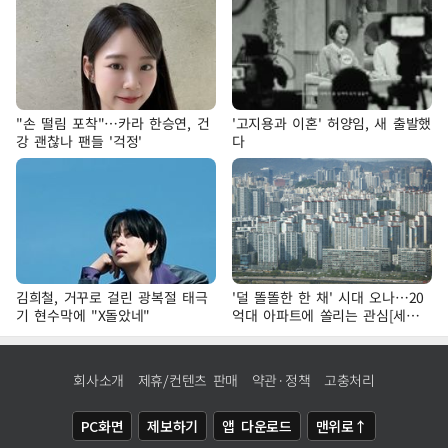
"손 떨림 포착"…카라 한승연, 건
'고지용과 이혼' 허양임, 새 출발했
강 괜찮나 팬들 '걱정'
다
김희철, 거꾸로 걸린 광복절 태극
'덜 똘똘한 한 채' 시대 오나…20
기 현수막에 "X돌았네"
억대 아파트에 쏠리는 관심[세제
개편, 그 이후②]
회사소개
제휴/컨텐츠 판매
약관·정책
고충처리
PC화면
제보하기
앱 다운로드
맨위로↑