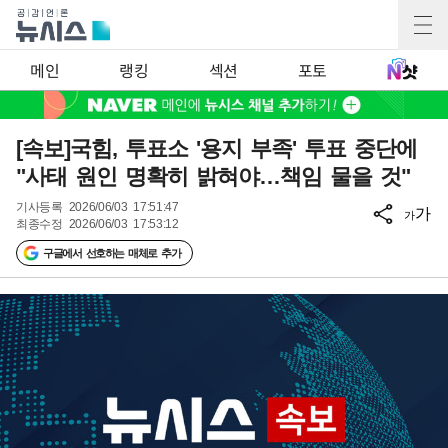
메인
랭킹
섹션
포토
[속보]국힘, 투표소 '용지 부족' 투표 중단에
"사태 원인 명확히 밝혀야…책임 물을 것"
기사등록
2026/06/03 17:51:47
가
가
최종수정
2026/06/03 17:53:12
구글에서 선호하는 매체로 추가