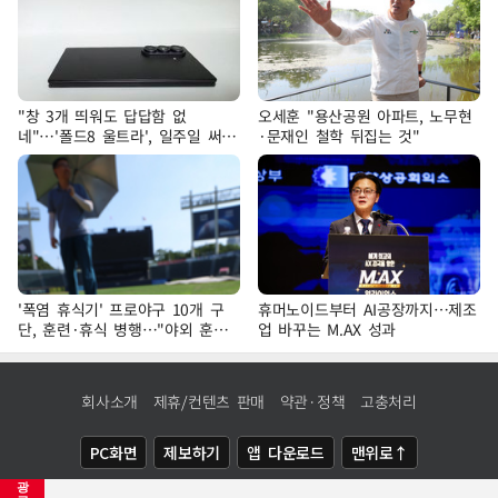
"창 3개 띄워도 답답함 없
오세훈 "용산공원 아파트, 노무현
네"…'폴드8 울트라', 일주일 써보
·문재인 철학 뒤집는 것"
니
'폭염 휴식기' 프로야구 10개 구
휴머노이드부터 AI공장까지…제조
단, 훈련·휴식 병행…"야외 훈련
업 바꾸는 M.AX 성과
해도 안전 최우선"
회사소개
제휴/컨텐츠 판매
약관·정책
고충처리
PC화면
제보하기
앱 다운로드
맨위로↑
광