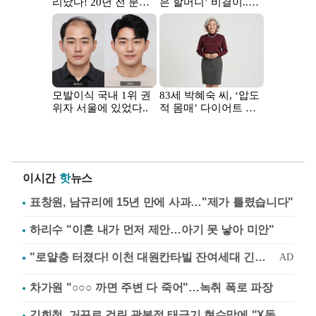
이시간
핫
뉴스
표창원, 남규리에 15년 만에 사과…"제가 틀렸습니다"
하리수 "이혼 내가 먼저 제안…아기 못 낳아 미안"
차가원 "○○○ 까면 주변 다 죽어"…녹취 폭로 파장
김희철, 거꾸로 걸린 광복절 태극기 현수막에 "X돌았네"