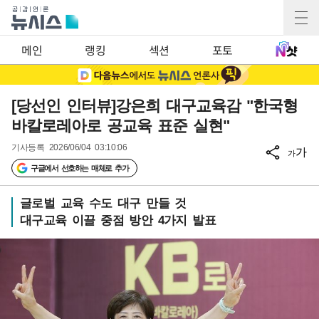
메인
랭킹
섹션
포토
[당선인 인터뷰]강은희 대구교육감 "한국형
바칼로레아로 공교육 표준 실현"
기사등록
2026/06/04 03:10:06
가
가
구글에서 선호하는 매체로 추가
글로벌 교육 수도 대구 만들 것
대구교육 이끌 중점 방안 4가지 발표