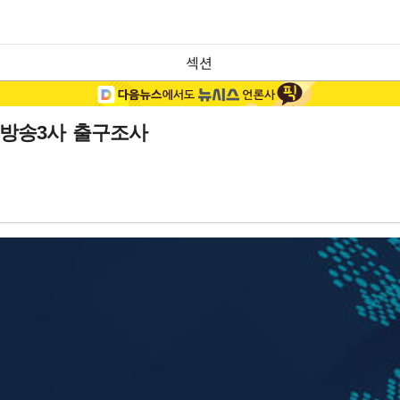
섹션
%…방송3사 출구조사