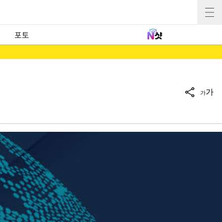
포토
가
가