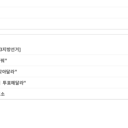
·3지방선거]
꿔"
막아달라"
에 투표해달라"
호소