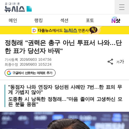
메인
랭킹
섹션
포토
정청래 "권력은 총구 아닌 투표서 나와…단
한 표가 당선자 바꿔"
기사등록
2026/06/03 10:47:56
가
가
최종수정
2026/06/03 10:52:24
구글에서 선호하는 매체로 추가
"동점자 나와 연장자 당선된 사례만 7번…한 표의 무
게 가볍지 않아"
도종환 시 낭독한 정청래…"마음 졸이며 고생하신 모
든 분들 응원"