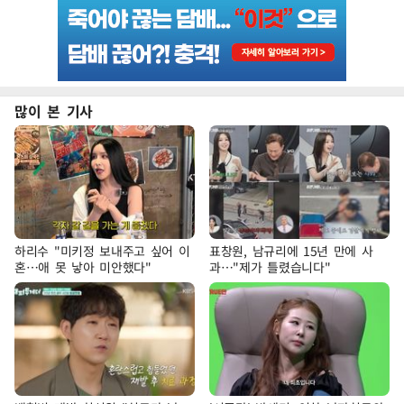
많이 본 기사
하리수 "미키정 보내주고 싶어 이
표창원, 남규리에 15년 만에 사
혼…애 못 낳아 미안했다"
과…"제가 틀렸습니다"