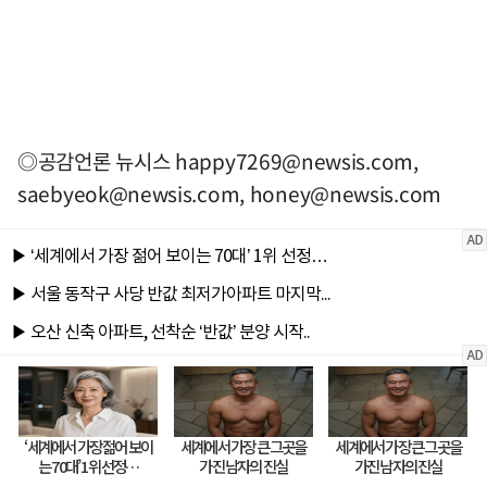
◎공감언론 뉴시스
happy7269@newsis.com
,
saebyeok@newsis.com
,
honey@newsis.com