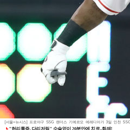
[서울=뉴시스] 프로야구 SSG 랜더스 기예르모 에레디아가 3일 인천 SSG랜