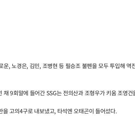
운, 노경은, 김민, 조병현 등 필승조 불펜을 모두 투입해 역
 채 9회말에 들어간 SSG는 전의산과 조형우가 키움 조영건을
성한을 고의4구로 내보냈고, 타석엔 오태곤이 들어섰다.