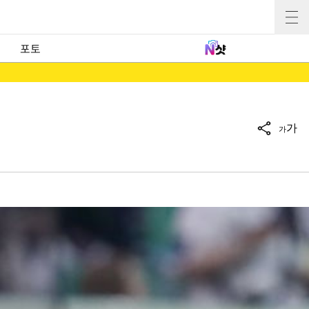
포토
가
가