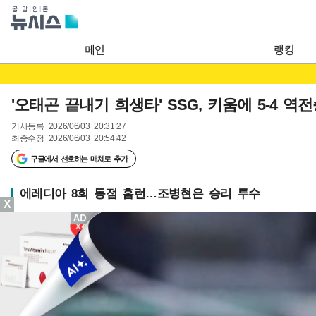
메인
랭킹
'오태곤 끝내기 희생타' SSG, 키움에 5-4 
기사등록
2026/06/03 20:31:27
최종수정
2026/06/03 20:54:42
구글에서 선호하는 매체로 추가
에레디아 8회 동점 홈런…조병현은 승리 투수
X