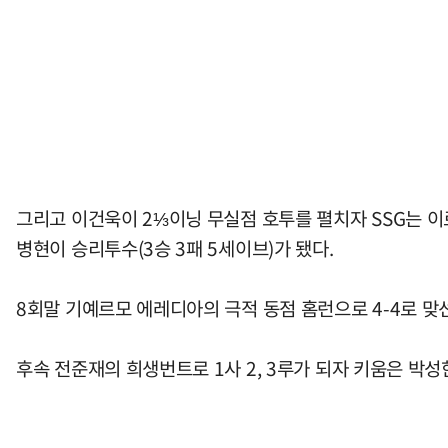
그리고 이건욱이 2⅓이닝 무실점 호투를 펼치자 SSG는 이로
병현이 승리투수(3승 3패 5세이브)가 됐다.
8회말 기예르모 에레디아의 극적 동점 홈런으로 4-4로 맞선
후속 전준재의 희생번트로 1사 2, 3루가 되자 키움은 박