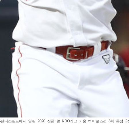
더스필드에서 열린 2026 신한 쏠 KBO리그 키움 히어로즈전 8회 동점 2점 홈런