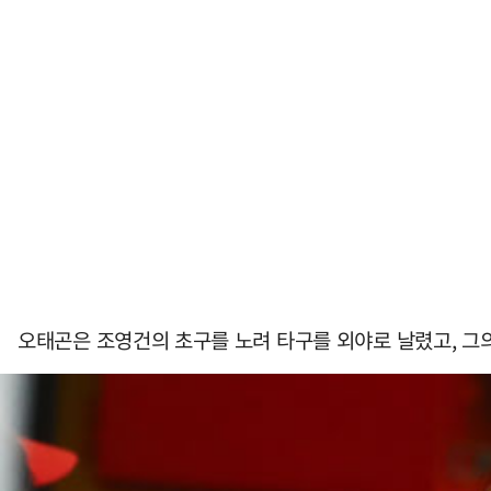
오태곤은 조영건의 초구를 노려 타구를 외야로 날렸고, 그의