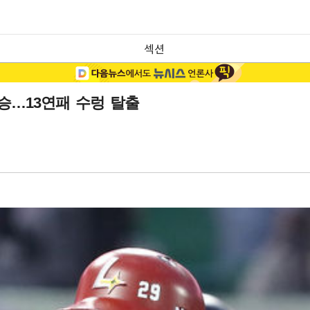
섹션
역전승…13연패 수렁 탈출