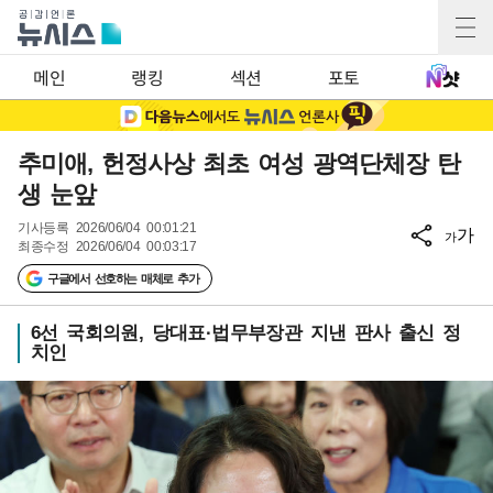
메인
랭킹
섹션
포토
추미애, 헌정사상 최초 여성 광역단체장 탄
생 눈앞
기사등록
2026/06/04 00:01:21
가
가
최종수정
2026/06/04 00:03:17
구글에서 선호하는 매체로 추가
6선 국회의원, 당대표·법무부장관 지낸 판사 출신 정
치인