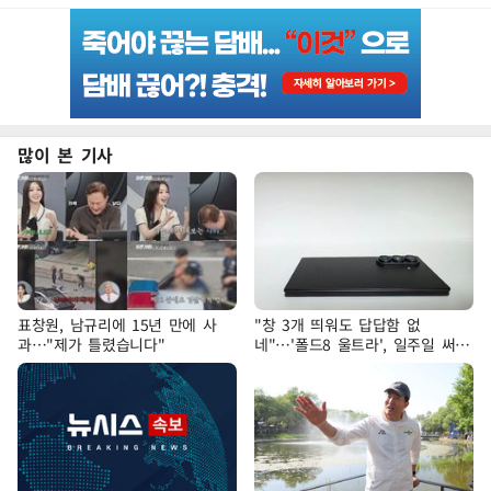
많이 본 기사
표창원, 남규리에 15년 만에 사
"창 3개 띄워도 답답함 없
과…"제가 틀렸습니다"
네"…'폴드8 울트라', 일주일 써보
니