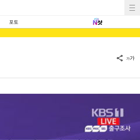
포토
가
가