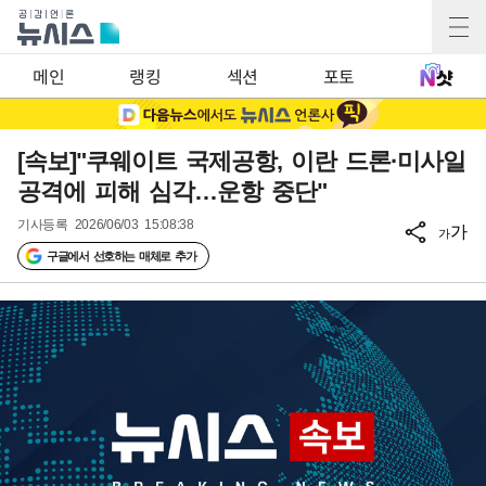
메인
랭킹
섹션
포토
[속보]"쿠웨이트 국제공항, 이란 드론·미사일
공격에 피해 심각…운항 중단"
기사등록
2026/06/03 15:08:38
가
가
구글에서 선호하는 매체로 추가