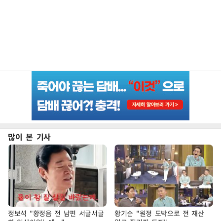
많이 본 기사
정보석 "황정음 전 남편 서글서글
황기순 "원정 도박으로 전 재산