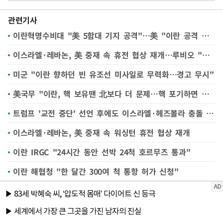
관련기사
이란혁명수비대 "美 5함대 기지 공격"…美 "이란 공격 실패" 반박
이스라엘·레바논, 美 중재 속 휴전 협상 재개…루비오 "헤즈볼라가 장애물"(종합)
미군 "이란 향하던 빈 유조선 미사일로 무력화…경고 무시"
美국무 "이란, 핵 보유땐 北보다 더 문제…핵 포기하면 제재완화"(종합)
트럼프 '교전 중단' 선언 후에도 이스라엘·헤즈볼라 충돌 계속
이스라엘·레바논, 美 중재 속 워싱턴 휴전 협상 재개
이란 IRGC "24시간 동안 선박 24척 호르무즈 통과"
이란 해협청 "한 달간 300여 척 통항 허가 신청"