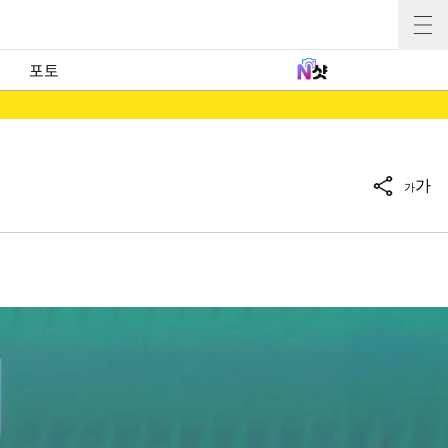
포토
가
가