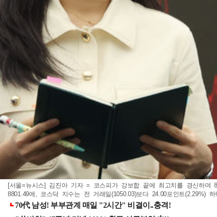
[서울=뉴시스] 김진아 기자 = 코스피가 강보합 끝에 최고치를 경신하며 880
8801.49에, 코스닥 지수는 전 거래일(1050.03)보다 24.00포인트(2.29%) 하