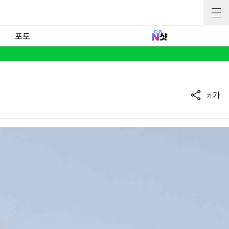
포토
가
가