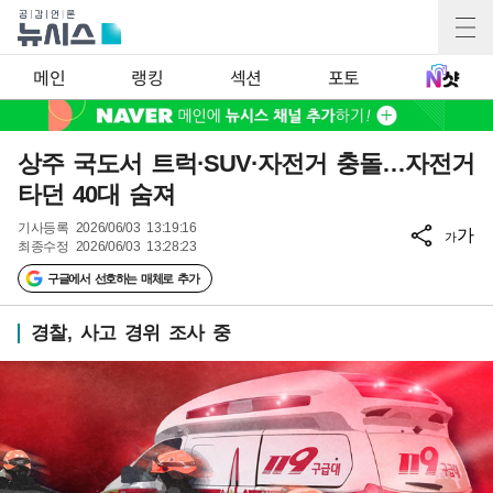
메인
랭킹
섹션
포토
상주 국도서 트럭·SUV·자전거 충돌…자전거
타던 40대 숨져
기사등록
2026/06/03 13:19:16
가
가
최종수정
2026/06/03 13:28:23
구글에서 선호하는 매체로 추가
경찰, 사고 경위 조사 중