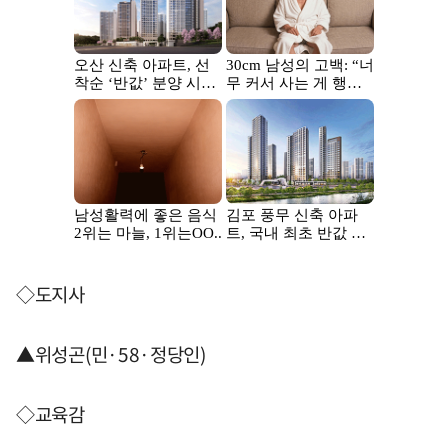
◇도지사
▲위성곤(민·58·정당인)
◇교육감