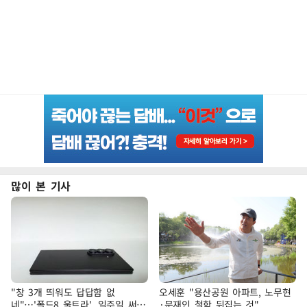
많이 본 기사
"창 3개 띄워도 답답함 없
오세훈 "용산공원 아파트, 노무현
네"…'폴드8 울트라', 일주일 써보
·문재인 철학 뒤집는 것"