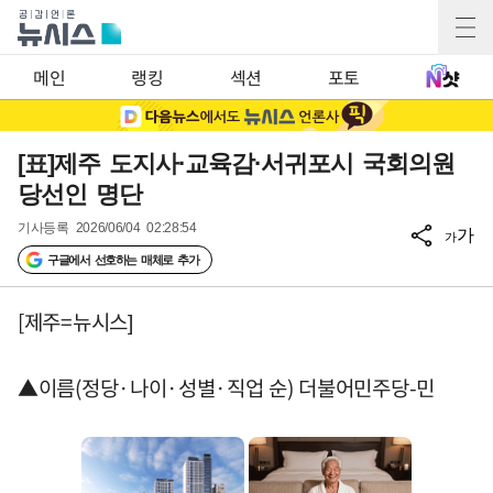
메인
랭킹
섹션
포토
[표]제주 도지사·교육감·서귀포시 국회의원
당선인 명단
기사등록
2026/06/04 02:28:54
가
가
구글에서 선호하는 매체로 추가
[제주=뉴시스]
▲이름(정당·나이·성별·직업 순) 더불어민주당-민