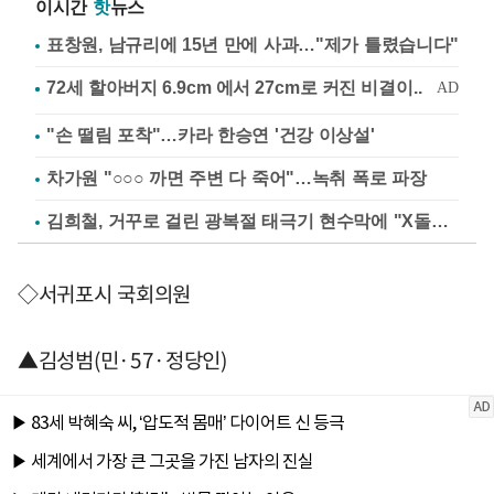
이시간
핫
뉴스
표창원, 남규리에 15년 만에 사과…"제가 틀렸습니다"
"손 떨림 포착"…카라 한승연 '건강 이상설'
차가원 "○○○ 까면 주변 다 죽어"…녹취 폭로 파장
김희철, 거꾸로 걸린 광복절 태극기 현수막에 "X돌았네"
◇서귀포시 국회의원
▲김성범(민·57·정당인)