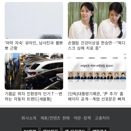
'마약 자숙' 유아인, 남사친과 볼뽀
손떨림 건강이상설 한승연…"목디
뽀 근황
스크 심해 치료 중"
기름값 뛰자 친환경차 인기↑…변
[단독]대통령기록관, '尹 추가' 홈
하는 자동차 트렌드[세쓸통]
페이지 공개…계엄 선포문은 빠져
회사소개
제휴/컨텐츠 판매
약관·정책
고충처리