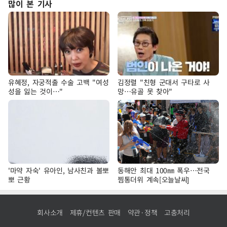
많이 본 기사
유혜정, 자궁적출 수술 고백 "여성
김정렬 "친형 군대서 구타로 사
성을 잃는 것이…"
망…유골 못 찾아"
'마약 자숙' 유아인, 남사친과 볼뽀
동해안 최대 100㎜ 폭우…전국
뽀 근황
찜통더위 계속[오늘날씨]
회사소개
제휴/컨텐츠 판매
약관·정책
고충처리