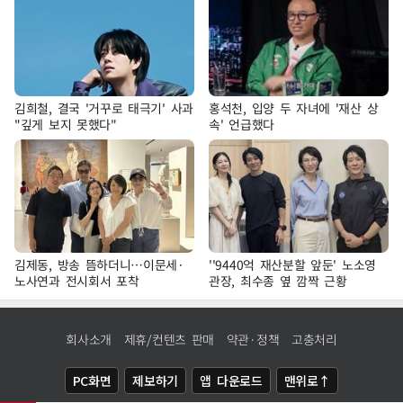
김희철, 결국 '거꾸로 태극기' 사과
홍석천, 입양 두 자녀에 '재산 상
"깊게 보지 못했다"
속' 언급했다
김제동, 방송 뜸하더니…이문세·
''9440억 재산분할 앞둔' 노소영
노사연과 전시회서 포착
관장, 최수종 옆 깜짝 근황
회사소개
제휴/컨텐츠 판매
약관·정책
고충처리
PC화면
제보하기
앱 다운로드
맨위로↑