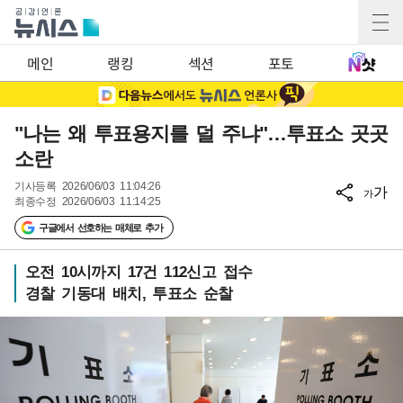
메인
랭킹
섹션
포토
"나는 왜 투표용지를 덜 주냐"…투표소 곳곳
소란
기사등록
2026/06/03 11:04:26
가
가
최종수정
2026/06/03 11:14:25
구글에서 선호하는 매체로 추가
오전 10시까지 17건 112신고 접수
경찰 기동대 배치, 투표소 순찰