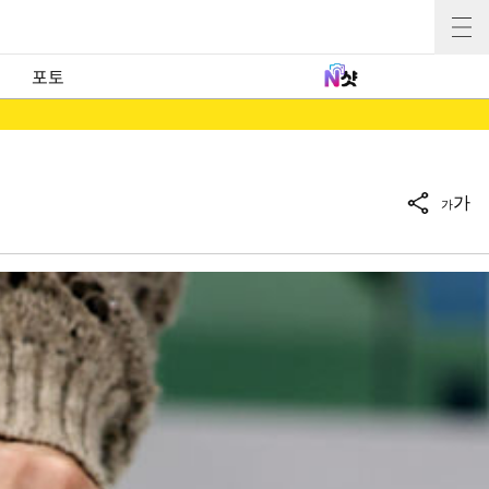
포토
가
가