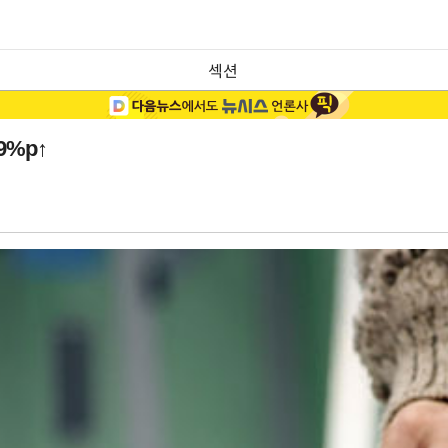
섹션
9%p↑