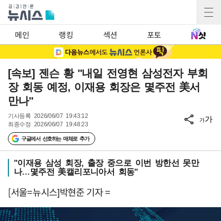
메인
랭킹
섹션
포토
[속보] 젠슨 황 "내일 전영현 삼성전자 부회
장 회동 예정, 이재용 회장은 몇주전 美서
만나"
기사등록
2026/06/07 19:43:12
가
가
최종수정
2026/06/07 19:48:23
구글에서 선호하는 매체로 추가
"이재용 삼성 회장, 출장 중으로 이번 방한선 못만
나…몇주전 美캘리포니아서 회동"
[서울=뉴시스]박현준 기자 =