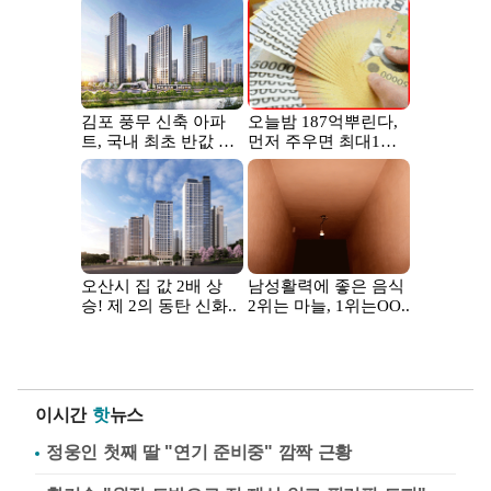
이시간
핫
뉴스
정웅인 첫째 딸 "연기 준비중" 깜짝 근황