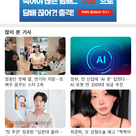
많이 본 기사
정웅인 첫째 딸, 연기자 지망…또
정부, 전 산업에 'AI 옷' 입힌다…
배우 꿈꾸는 스타 2세
AI 로봇 연 1000대 보급 추진
'첫 주연' 정준원 "심판대 올라…
최준희, 또 성형수술 예고 "짝짝이