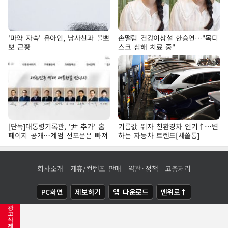
'마약 자숙' 유아인, 남사친과 볼뽀
손떨림 건강이상설 한승연…"목디
뽀 근황
스크 심해 치료 중"
[단독]대통령기록관, '尹 추가' 홈
기름값 뛰자 친환경차 인기↑…변
페이지 공개…계엄 선포문은 빠져
하는 자동차 트렌드[세쓸통]
회사소개
제휴/컨텐츠 판매
약관·정책
고충처리
PC화면
제보하기
앱 다운로드
맨위로↑
광
COPYRIGHTⓒ
NEWSIS
ALL RIGHTS RESERVED.
고
삭
제