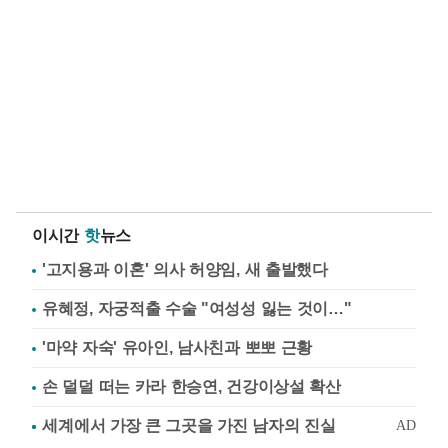
이시간
핫
뉴스
'고지용과 이혼' 의사 허양임, 새 출발했다
유혜정, 자궁적출 수술 "여성성 잃는 것이…"
'마약 자숙' 유아인, 남사친과 뽀뽀 근황
손 덜덜 떠는 카라 한승연, 건강이상설 확산