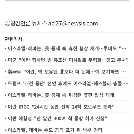
◎공감언론 뉴시스
aci27@newsis.com
관련기사
이스라엘·레바논, 美 중재 속 휴전 협상 재개…루비오 "헤즈볼라가 장애물"(종합)
미군 "이란 향하던 빈 유조선 미사일로 무력화…경고 무시"
美국무 "이란, 핵 보유땐 北보다 더 문제…핵 포기하면 제재완화"(종합)
트럼프 '교전 중단' 선언 후에도 이스라엘·헤즈볼라 충돌 계속
이스라엘·레바논, 美 중재 속 워싱턴 휴전 협상 재개
이란 IRGC "24시간 동안 선박 24척 호르무즈 통과"
이란 해협청 "한 달간 300여 척 통항 허가 신청"
이스라엘, 레바논 수도 공격 포기 뒤 남부 강타