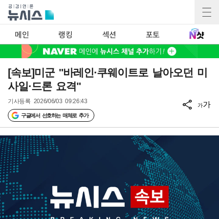
메인
랭킹
섹션
포토
[속보]미군 "바레인·쿠웨이트로 날아오던 미
사일·드론 요격"
기사등록
2026/06/03 09:26:43
가
가
구글에서 선호하는 매체로 추가