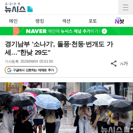
메인
랭킹
섹션
포토
경기남부 '소나기', 돌풍·천둥·번개도 가
세…"한낮 29도"
기사등록
2026/06/04 05:01:00
가
가
구글에서 선호하는 매체로 추가