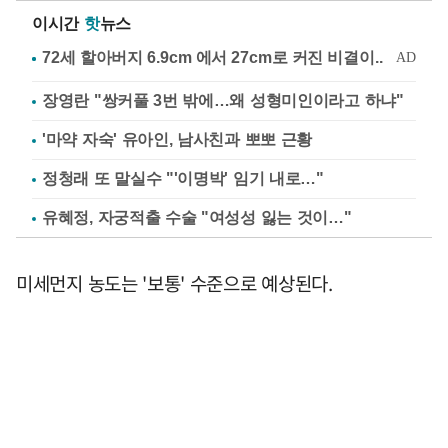
이시간
핫
뉴스
장영란 "쌍커풀 3번 밖에…왜 성형미인이라고 하냐"
'마약 자숙' 유아인, 남사친과 뽀뽀 근황
정청래 또 말실수 "'이명박' 임기 내로…"
유혜정, 자궁적출 수술 "여성성 잃는 것이…"
미세먼지 농도는 '보통' 수준으로 예상된다.