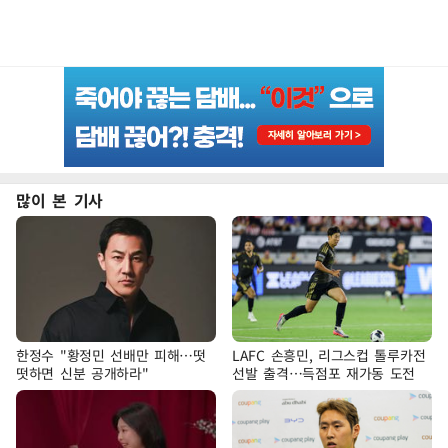
많이 본 기사
한정수 "황정민 선배만 피해…떳
LAFC 손흥민, 리그스컵 톨루카전
떳하면 신분 공개하라"
선발 출격…득점포 재가동 도전