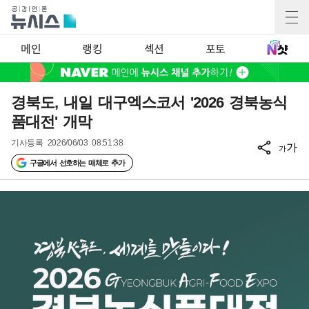
메인
랭킹
섹션
포토
경북도, 내일 대구엑스코서 '2026 경북농식
품대전' 개막
기사등록
2026/06/03 08:51:38
가
가
구글에서 선호하는 매체로 추가