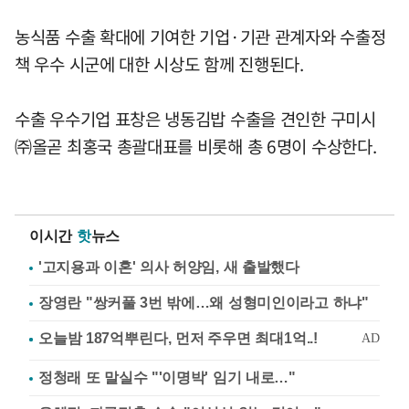
농식품 수출 확대에 기여한 기업·기관 관계자와 수출정
책 우수 시군에 대한 시상도 함께 진행된다.
수출 우수기업 표창은 냉동김밥 수출을 견인한 구미시
㈜올곧 최홍국 총괄대표를 비롯해 총 6명이 수상한다.
이시간
핫
뉴스
'고지용과 이혼' 의사 허양임, 새 출발했다
장영란 "쌍커풀 3번 밖에…왜 성형미인이라고 하냐"
정청래 또 말실수 "'이명박' 임기 내로…"