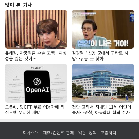
많이 본 기사
유혜정, 자궁적출 수술 고백 "여성
김정렬 "친형 군대서 구타로 사
성을 잃는 것이…"
망…유골 못 찾아"
오픈AI, 챗GPT 무료 이용자에 최
천안 교회서 지내던 11세 어린이
신모델 무제한 개방
숨져…경찰, 아동학대 혐의 수사
회사소개
제휴/컨텐츠 판매
약관·정책
고충처리