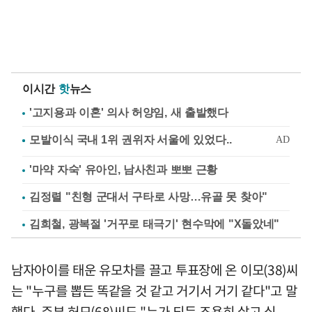
이시간
핫
뉴스
'고지용과 이혼' 의사 허양임, 새 출발했다
'마약 자숙' 유아인, 남사친과 뽀뽀 근황
김정렬 "친형 군대서 구타로 사망…유골 못 찾아"
김희철, 광복절 '거꾸로 태극기' 현수막에 "X돌았네"
남자아이를 태운 유모차를 끌고 투표장에 온 이모(38)씨
는 "누구를 뽑든 똑같을 것 같고 거기서 거기 같다"고 말
했다. 주부 허모(68)씨도 "누가 되든 조용히 살고 싶