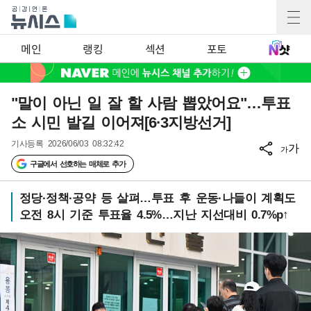
메인
랭킹
섹션
포토
"말이 아닌 일 잘 할 사람 뽑았어요"…투표
소 시민 발길 이어져[6·3지방선거]
기사등록
2026/06/03 08:32:42
가
가
구글에서 선호하는 매체로 추가
정당·정책·공약 등 살펴…투표 후 운동·나들이 계획도
오전 8시 기준 투표율 4.5%…지난 지선대비 0.7%p↑