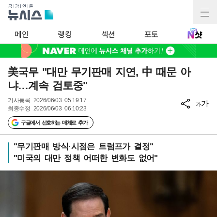
메인
랭킹
섹션
포토
美국무 "대만 무기판매 지연, 中 때문 아
냐…계속 검토중"
기사등록
2026/06/03 05:19:17
가
가
최종수정
2026/06/03 06:10:23
구글에서 선호하는 매체로 추가
"무기판매 방식·시점은 트럼프가 결정"
"미국의 대만 정책 어떠한 변화도 없어"