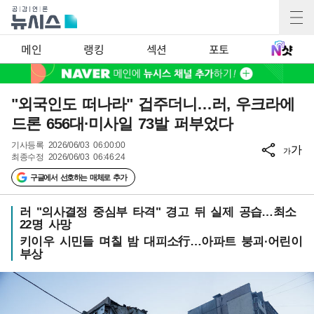
메인
랭킹
섹션
포토
"외국인도 떠나라" 겁주더니…러, 우크라에
드론 656대·미사일 73발 퍼부었다
기사등록
2026/06/03 06:00:00
가
가
최종수정
2026/06/03 06:46:24
구글에서 선호하는 매체로 추가
러 "의사결정 중심부 타격" 경고 뒤 실제 공습…최소
22명 사망
키이우 시민들 며칠 밤 대피소行…아파트 붕괴·어린이
부상