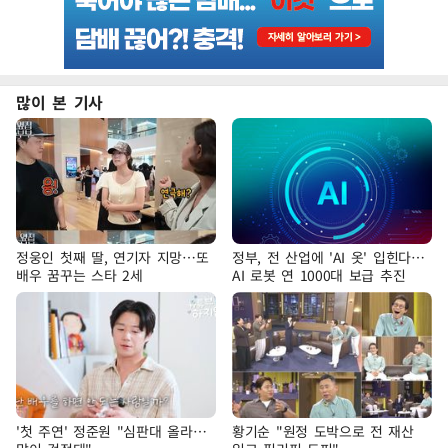
많이 본 기사
정웅인 첫째 딸, 연기자 지망…또
정부, 전 산업에 'AI 옷' 입힌다…
배우 꿈꾸는 스타 2세
AI 로봇 연 1000대 보급 추진
'첫 주연' 정준원 "심판대 올라…
황기순 "원정 도박으로 전 재산