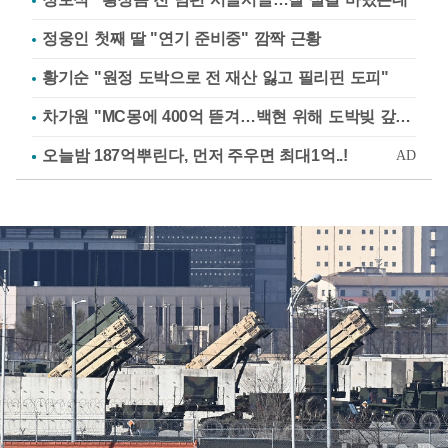
정웅인 첫째 딸 "연기 준비중" 깜짝 근황
황기순 "원정 도박으로 전 재산 잃고 필리핀 도피"
차가원 "MC몽에 400억 뜯겨…백현 위해 도박빚 갚아줘"