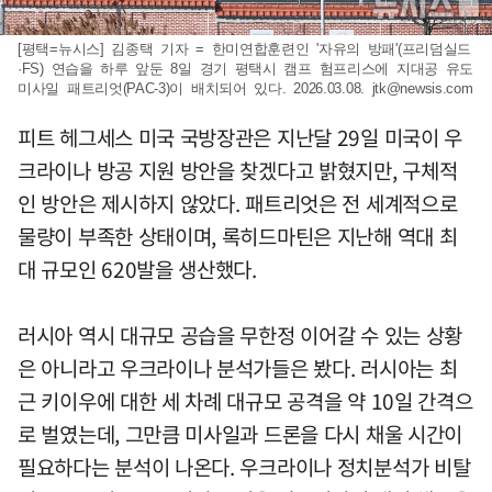
[평택=뉴시스] 김종택 기자 = 한미연합훈련인 '자유의 방패'(프리덤실드
·FS) 연습을 하루 앞둔 8일 경기 평택시 캠프 험프리스에 지대공 유도
미사일 패트리엇(PAC-3)이 배치되어 있다. 2026.03.08.
jtk@newsis.com
피트 헤그세스 미국 국방장관은 지난달 29일 미국이 우
크라이나 방공 지원 방안을 찾겠다고 밝혔지만, 구체적
인 방안은 제시하지 않았다. 패트리엇은 전 세계적으로
물량이 부족한 상태이며, 록히드마틴은 지난해 역대 최
대 규모인 620발을 생산했다.
러시아 역시 대규모 공습을 무한정 이어갈 수 있는 상황
은 아니라고 우크라이나 분석가들은 봤다. 러시아는 최
근 키이우에 대한 세 차례 대규모 공격을 약 10일 간격으
로 벌였는데, 그만큼 미사일과 드론을 다시 채울 시간이
필요하다는 분석이 나온다. 우크라이나 정치분석가 비탈