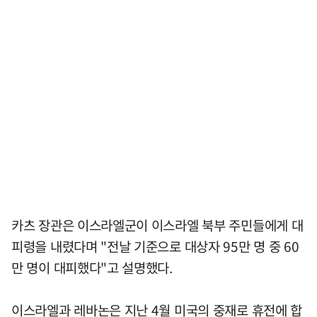
카츠 장관은 이스라엘군이 이스라엘 북부 주민들에게 대
피령을 내렸다며 "전날 기준으로 대상자 95만 명 중 60
만 명이 대피했다"고 설명했다.
이스라엘과 레바논은 지난 4월 미국의 중재로 휴전에 합