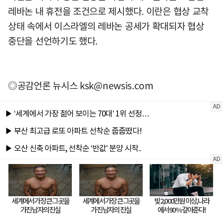
레바논 내 휴전을 조건으로 제시했다. 이란은 협상 교착
상태 속에서 이스라엘의 레바논 공세가 확대되자 협상
중단을 선언하기도 했다.
◎공감언론 뉴시스
ksk@newsis.com