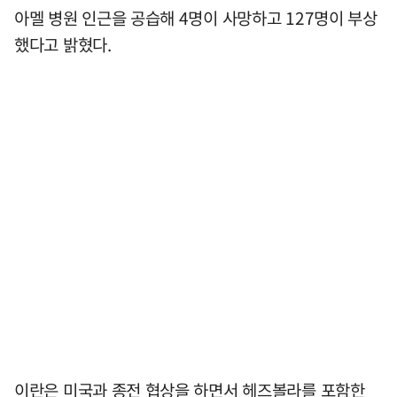
아멜 병원 인근을 공습해 4명이 사망하고 127명이 부상
했다고 밝혔다.
이란은 미국과 종전 협상을 하면서 헤즈볼라를 포함한