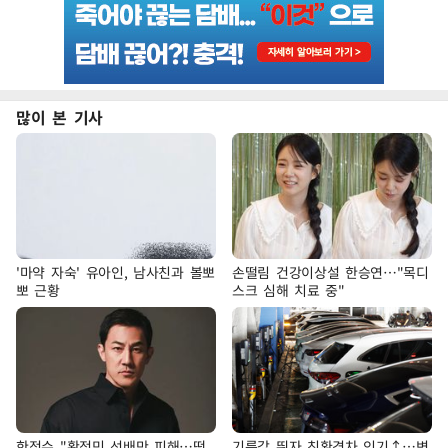
많이 본 기사
'마약 자숙' 유아인, 남사친과 볼뽀
손떨림 건강이상설 한승연…"목디
뽀 근황
스크 심해 치료 중"
한정수 "황정민 선배만 피해…떳
기름값 뛰자 친환경차 인기↑…변