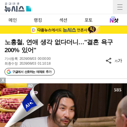
메인
랭킹
섹션
포토
노홍철, 연애 생각 없다더니…"결혼 욕구
200% 있어"
기사등록
2026/06/03 00:00:00
가
가
최종수정
2026/06/03 01:10:18
구글에서 선호하는 매체로 추가
X