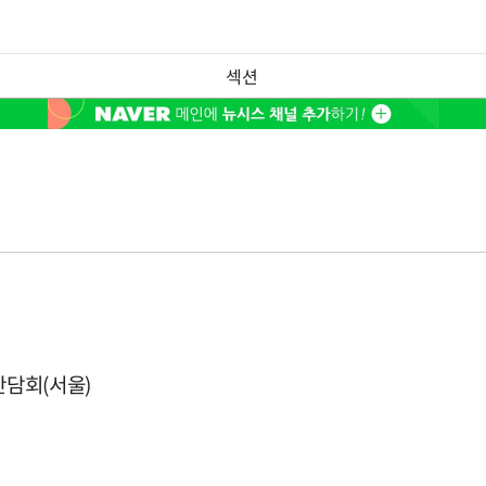
섹션
간담회(서울)