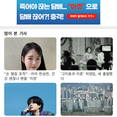
많이 본 기사
"손 떨림 포착"…카라 한승연, 건
'고지용과 이혼' 허양임, 새 출발했
강 괜찮나 팬들 '걱정'
다