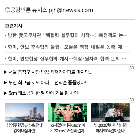
◎공감언론 뉴시스
pjh@newsis.com
관련기사
방한 美국무차관 "핵협력 실무협의 시작…대북정책도 논의"(종합)
한미, 안보 후속협의 돌입…오늘은 핵잠·내일은 농축·재처리 논의(종합)
한미, 안보협상 실무협의 개시…핵잠·원자력 협력 논의 첫발