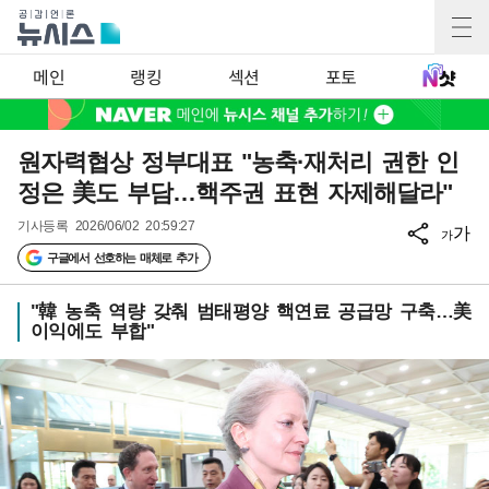
메인
랭킹
섹션
포토
원자력협상 정부대표 "농축·재처리 권한 인
정은 美도 부담…핵주권 표현 자제해달라"
기사등록
2026/06/02 20:59:27
가
가
구글에서 선호하는 매체로 추가
"韓 농축 역량 갖춰 범태평양 핵연료 공급망 구축…美
이익에도 부합"