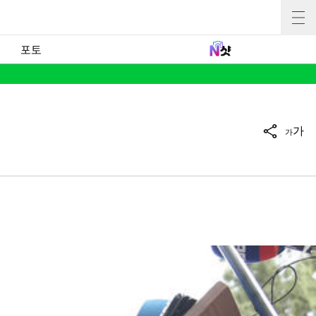
포토
가
가