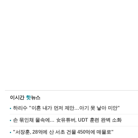
이시간
핫
뉴스
하리수 "이혼 내가 먼저 제안…아기 못 낳아 미안"
손 묶인채 물속에… 女유튜버, UDT 훈련 완벽 소화
"서장훈, 28억에 산 서초 건물 450억에 매물로"