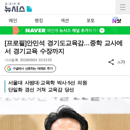
메인
랭킹
섹션
포토
[프로필]안민석 경기도교육감…중학 교사에
서 경기교육 수장까지
기사등록
2026/06/04 03:32:05
가
가
구글에서 선호하는 매체로 추가
서울대 사범대·교육학 박사·5선 의원
단일화 경선 거쳐 교육감 당선