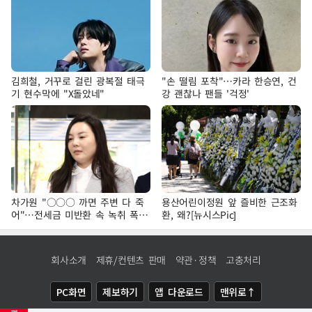
김희철, 거꾸로 걸린 광복절 태극
"손 떨림 포착"…카라 한승연, 건
기 현수막에 "X돌았네"
강 괜찮나 팬들 '걱정'
차가원 "○○○ 까면 주변 다 죽
용산어린이정원 앞 즐비한 근조화
어"…전세금 미반환 속 녹취 폭로
환, 왜?[뉴시스Pic]
파장
회사소개
제휴/컨텐츠 판매
약관·정책
고충처리
PC화면
제보하기
앱 다운로드
맨위로↑