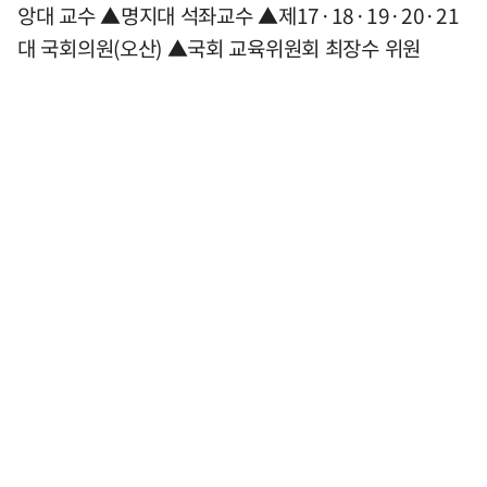
앙대 교수 ▲명지대 석좌교수 ▲제17·18·19·20·21
대 국회의원(오산) ▲국회 교육위원회 최장수 위원