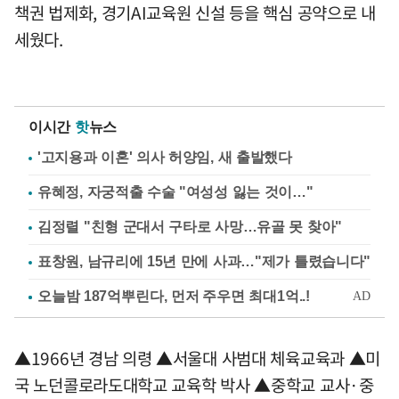
책권 법제화, 경기AI교육원 신설 등을 핵심 공약으로 내
세웠다.
이시간
핫
뉴스
'고지용과 이혼' 의사 허양임, 새 출발했다
유혜정, 자궁적출 수술 "여성성 잃는 것이…"
김정렬 "친형 군대서 구타로 사망…유골 못 찾아"
표창원, 남규리에 15년 만에 사과…"제가 틀렸습니다"
▲1966년 경남 의령 ▲서울대 사범대 체육교육과 ▲미
국 노던콜로라도대학교 교육학 박사 ▲중학교 교사·중