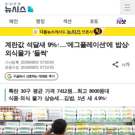
메인
랭킹
섹션
포토
계란값 석달새 9%↑…'에그플레이션'에 밥상·
외식물가 '들썩'
기사등록
2026/06/03 07:00:00
가
가
최종수정
2026/06/03 07:52:45
구글에서 선호하는 매체로 추가
특란 30구 평균 가격 7412원…최고 8000원대
식품·외식 물가 상승세…김밥, 1년 새 4.9%↑