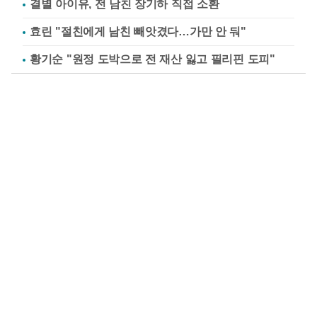
결별 아이유, 전 남친 장기하 직접 소환
효린 "절친에게 남친 빼앗겼다…가만 안 둬"
황기순 "원정 도박으로 전 재산 잃고 필리핀 도피"