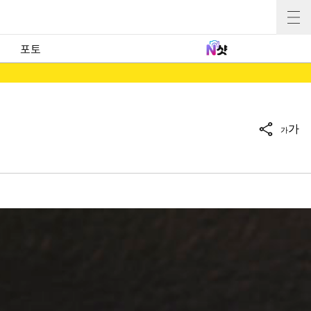
포토
가
가