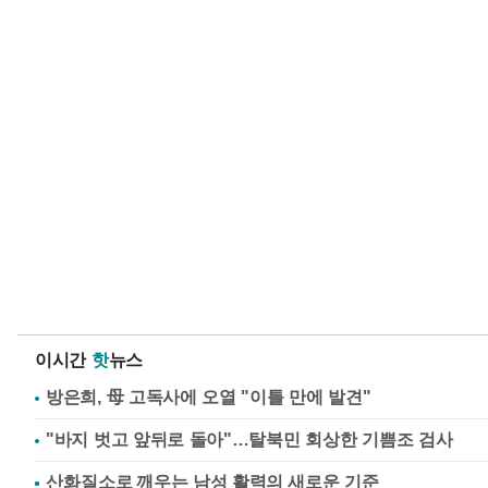
이시간
핫
뉴스
방은희, 母 고독사에 오열 "이틀 만에 발견"
"바지 벗고 앞뒤로 돌아"…탈북민 회상한 기쁨조 검사