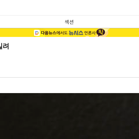
섹션
밀려