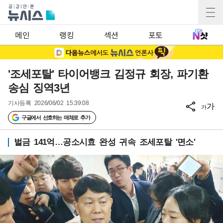
메인
랭킹
섹션
포토
'조세포탈' 타이어뱅크 김정규 회장, 파기환
송심 징역3년
기사등록
2026/06/02 15:39:08
가
가
구글에서 선호하는 매체로 추가
벌금 141억…공소시효 완성 귀속 조세포탈 '면소'