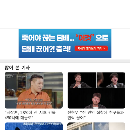
많이 본 기사
"서장훈, 28억에 산 서초 건물
전현무 "전 연인 집착에 친구들과
450억에 매물로"
연락 끊어"