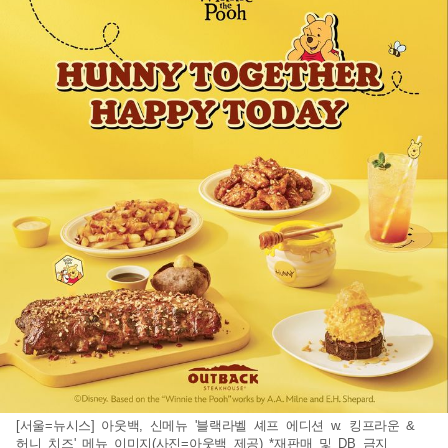
[서울=뉴시스] 아웃백, 신메뉴 '블랙라벨 셰프 에디션 w. 킹프라운 &
허니 치즈' 메뉴 이미지(사진=아웃백 제공) *재판매 및 DB 금지