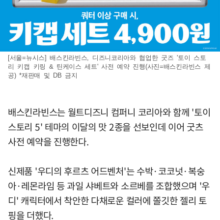
[서울=뉴시스] 배스킨라빈스, 디즈니코리아와 협업한 굿즈 '토이 스토
리 키캡 키링 & 틴케이스 세트' 사전 예약 진행(사진=배스킨라빈스 제
공) *재판매 및 DB 금지
배스킨라빈스는 월트디즈니 컴퍼니 코리아와 함께 '토이
스토리 5' 테마의 이달의 맛 2종을 선보인데 이어 굿츠
사전 예약을 진행한다.
신제품 '우디의 후르츠 어드벤처'는 수박·코코넛·복숭
아·레몬라임 등 과일 샤베트와 소르베를 조합했으며 '우
디' 캐릭터에서 착안한 다채로운 컬러에 쫄깃한 젤리 토
핑을 더했다.