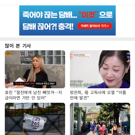
많이 본 기사
효린 "절친에게 남친 빼앗겨…지
방은희, 母 고독사에 오열 "이틀
금이라면 가만 안 있어"
만에 발견"