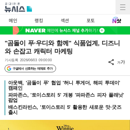
메인
랭킹
섹션
포토
"곰돌이 푸·우디와 함께" 식품업계, 디즈니
와 손잡고 캐릭터 마케팅
기사등록
2026/06/03 09:00:00
가
가
구글에서 선호하는 매체로 추가
아웃백, '곰돌이 푸' 협업 '허니 투게더, 해피 투데이'
캠패인
파파존스, '토이스토리 5' 개봉 '파파존스 피자 플래닛'
팝업
배스킨라빈스, '토이스토리 5' 활용한 새로운 맛·굿즈
출시