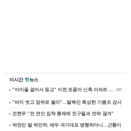
이시간
핫
뉴스
"바지 벗고 앞뒤로 돌아"…탈북민 회상한 기쁨조 검사
전현무 "전 연인 집착·통제에 친구들과 연락 끊겨"
박찬민 딸 박민하, 배우·국가대표 병행하더니…근황이