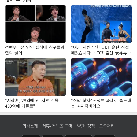
전현무 "전 연인 집착에 친구들과
"여군 지원 막힌 UDT 훈련 직접
연락 끊어"
해봤습니다"…707 출신 女유튜버
'완벽 소화'
"서장훈, 28억에 산 서초 건물
"신약 찾자"…정부 과제로 속도내
450억에 매물로"
는 K-제약바이오
회사소개
제휴/컨텐츠 판매
약관·정책
고충처리