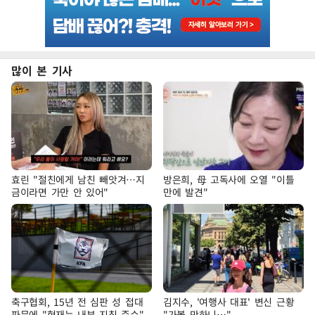
많이 본 기사
효린 "절친에게 남친 빼앗겨…지
방은희, 母 고독사에 오열 "이틀
금이라면 가만 안 있어"
만에 발견"
축구협회, 15년 전 심판 성 접대
김지수, '여행사 대표' 변신 근황
파문에 "현재는 내부 지침 준수"
"가볼 만하니…"