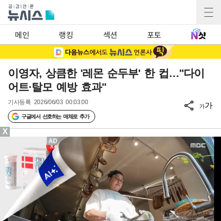
메인
랭킹
섹션
포토
이영자, 상큼한 '레몬 순두부' 한 컵…"다이
어트·탈모 예방 효과"
기사등록
2026/06/03 00:03:00
가
가
구글에서 선호하는 매체로 추가
X